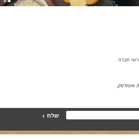
רועי חברה
בין לקוחותינו: תנובה, שטראוס מים, קוקה קולה, רשות שדות התעופה, אל-על, UPS, DSV, פרפקטו מובייל, MY HERITAGE, אוטודסק,