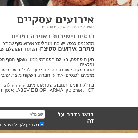
אירועים עסקיים
ראשי
אירועים
אירועים עסקיים
כנסים וישיבות באוירה כפרית
מתכננים כנס? ישיבת מנהלים? אירוע סוף שנה?
מתחם אירועים סקיצה
- הפתרון המושלם עבו
הגן היפהפה, האולם הפנורמי ממנו נשקף הנוף הכפר
נפלאים.
מטבח שף משובח- תפריט מגוון חלבי / בשרי
כשר
.
מתאים לכנסים, אירועי חברה, השקות מוצר, ערבי גי
HOT, אורבוטק, ABBVIE BIOPHARMA, יאנסן, זיו-אב טכנולוגיות, קולגייט, בזק, טלדור ועוד.
בואו נדבר על
זה
מעוניין לקבל מידע ו