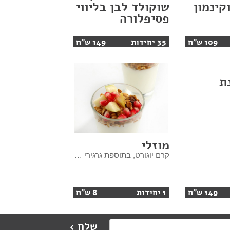
קינמון
שוקולד לבן בליווי
פסיפלורה
109 ש"ח
35 יחידות
149 ש"ח
ת
מוזלי
קרם יוגורט, בתוספת גרגירי רימון / קוביות פירות, גרנולה וסילאן
149 ש"ח
1 יחידות
8 ש"ח